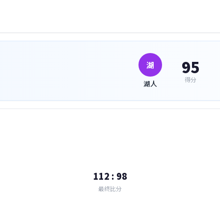
95
湖
得分
湖人
112 : 98
最终比分