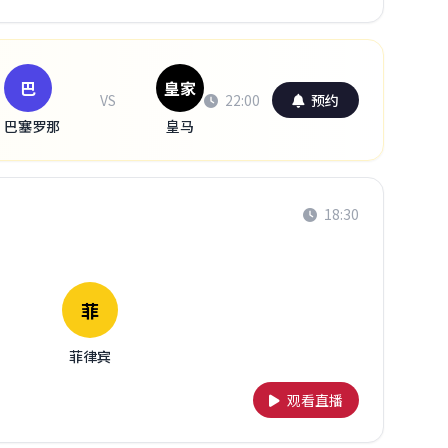
巴
皇家
VS
22:00
预约
巴塞罗那
皇马
18:30
菲
菲律宾
观看直播