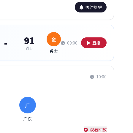
预约提醒
91
金
-
09:00
直播
得分
勇士
10:00
广
广东
观看回放