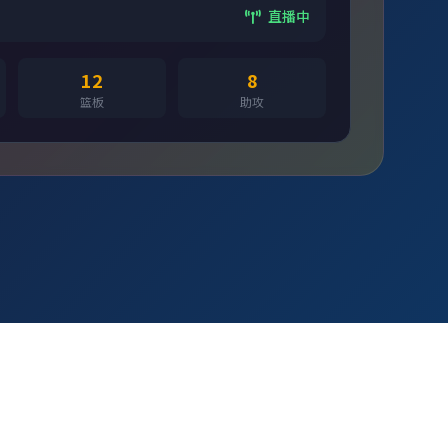
直播中
12
8
篮板
助攻