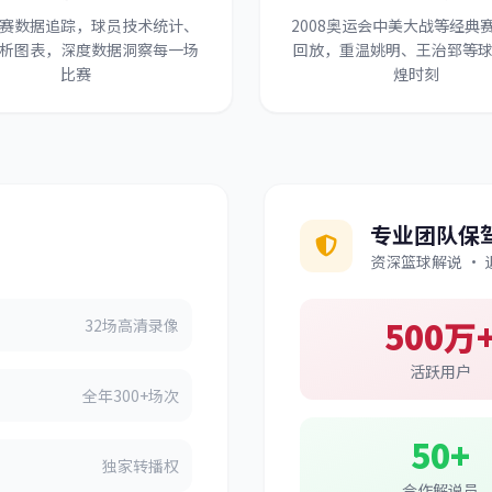
赛数据追踪，球员技术统计、
2008奥运会中美大战等经典
析图表，深度数据洞察每一场
回放，重温姚明、王治郅等
比赛
煌时刻
专业团队保
资深篮球解说 · 
500万
32场高清录像
活跃用户
全年300+场次
50+
独家转播权
合作解说员