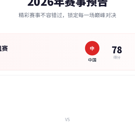
2026年赛事预告
精彩赛事不容错过，锁定每一场巅峰对决
78
组赛
中
得分
中国
VS