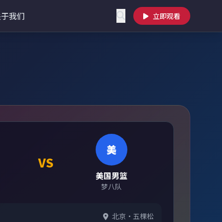
关于我们
立即观看
美
VS
美国男篮
梦八队
北京·五棵松