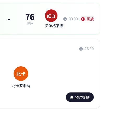
76
红白
-
03:00
回放
得分
贝尔格莱德
16:00
北卡
北卡罗来纳
预约提醒